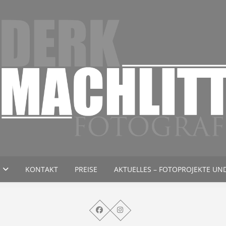
otograf und Fotostudio in Stade – Buxtehude – Drochtersen
Fotograf Derk Machlitt
KONTAKT
PREISE
AKTUELLES – FOTOPROJEKTE UN